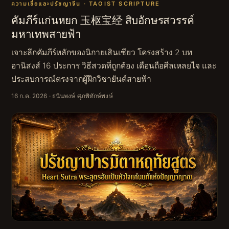
ความเชื่อและปรัชญาจีน · TAOIST SCRIPTURE
คัมภีร์แก่นหยก 玉枢宝经 สิบอักษรสวรรค์
มหาเทพสายฟ้า
เจาะลึกคัมภีร์หลักของนิกายเสินเซียว โครงสร้าง 2 บท
อานิสงส์ 16 ประการ วิธีสวดที่ถูกต้อง เดือนถือศีลเหลยไจ และ
ประสบการณ์ตรงจากผู้ฝึกวิชายันต์สายฟ้า
16 ก.ค. 2026
· ธนินพงษ์ ศุภพิทักษ์พงษ์