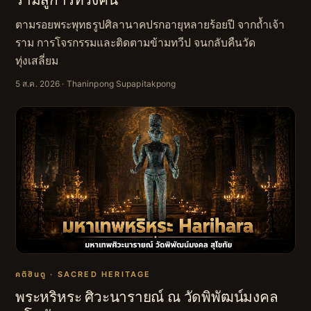
ตามรอยพระพุทธรูปศิลานาคปรกอายุหลายร้อยปี จากถ้ำเจ้า
ราม การโจรกรรมและติดตามข้ามทวีป จนกลับคืนวัด
ทุ่งเสลี่ยม
5 ส.ค. 2026
· Thaninpong Supapitakpong
คติฮินดู · SACRED HERITAGE
พระหริหระ ศิวะนารายณ์ ณ วัดพิพัฒน์มงคล