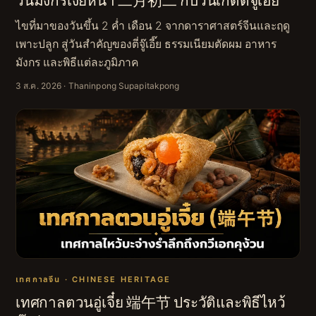
วันมังกรเงยหน้า 二月初二 กับวันเกิดตี่จู๊เอี๊ย
ไขที่มาของวันขึ้น 2 ค่ำ เดือน 2 จากดาราศาสตร์จีนและฤดู
เพาะปลูก สู่วันสำคัญของตี่จู๊เอี๊ย ธรรมเนียมตัดผม อาหาร
มังกร และพิธีแต่ละภูมิภาค
3 ส.ค. 2026
· Thaninpong Supapitakpong
เทศกาลจีน · CHINESE HERITAGE
เทศกาลตวนอู่เจี๋ย 端午节 ประวัติและพิธีไหว้