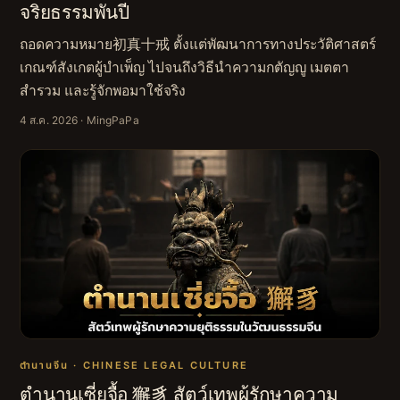
จริยธรรมพันปี
ถอดความหมาย初真十戒 ตั้งแต่พัฒนาการทางประวัติศาสตร์
เกณฑ์สังเกตผู้บำเพ็ญ ไปจนถึงวิธีนำความกตัญญู เมตตา
สำรวม และรู้จักพอมาใช้จริง
4 ส.ค. 2026
· MingPaPa
ตำนานจีน · CHINESE LEGAL CULTURE
ตำนานเซี่ยจื้อ 獬豸 สัตว์เทพผู้รักษาความ