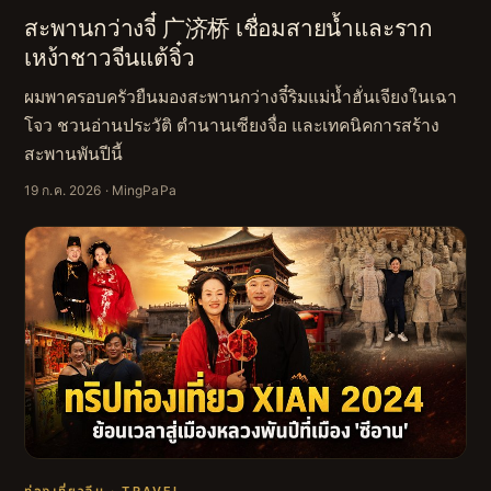
สะพานกว่างจี๋ 广济桥 เชื่อมสายน้ำและราก
เหง้าชาวจีนแต้จิ๋ว
ผมพาครอบครัวยืนมองสะพานกว่างจี๋ริมแม่น้ำฮั่นเจียงในเฉา
โจว ชวนอ่านประวัติ ตำนานเซียงจื่อ และเทคนิคการสร้าง
สะพานพันปีนี้
19 ก.ค. 2026
· MingPaPa
ท่องเที่ยวจีน · TRAVEL