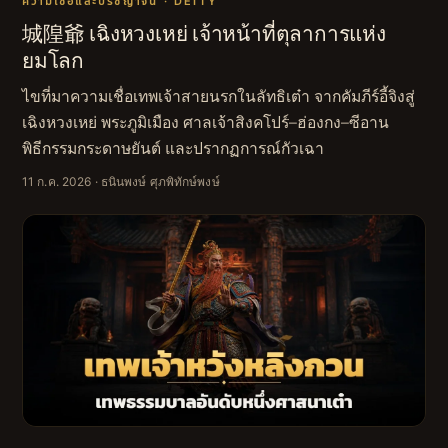
ความเชื่อและปรัชญาจีน · DEITY
城隍爺 เฉิงหวงเหย่ เจ้าหน้าที่ตุลาการแห่ง
ยมโลก
ไขที่มาความเชื่อเทพเจ้าสายนรกในลัทธิเต๋า จากคัมภีร์อี้จิงสู่
เฉิงหวงเหย่ พระภูมิเมือง ศาลเจ้าสิงคโปร์–ฮ่องกง–ซีอาน
พิธีกรรมกระดาษยันต์ และปรากฏการณ์กัวเฉา
11 ก.ค. 2026
· ธนินพงษ์ ศุภพิทักษ์พงษ์