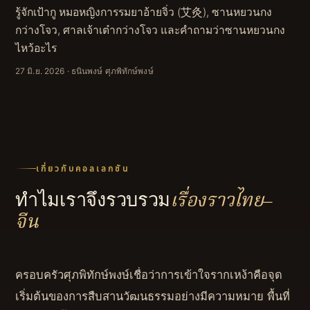
รู้จักเป้ากู หมอหญิงการรมยาอ้ายจิ่ว (艾灸), ซานหยวนกง
กว่างโจว, ศาลเจ้าเต๋ากว่างโจว และคำถามว่าซานหยวนกง
ไหว้อะไร
27 มิ.ย. 2026
· ธนินพงษ์ ศุภพิทักษ์พงษ์
เกี่ยวกับคอลเลกชัน
ทำไมเราจึงรวบรวม
เรื่องราวไทย–
จีน
ครอบครัวศุภพิทักษ์พงษ์เชื่อว่าการเข้าใจรากเหง้าคือจุด
เริ่มต้นของการสืบสานวัฒนธรรมอย่างมีความหมาย พื้นที่