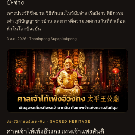
บ๊ะจ่าง
เจาะประวัติซีหยวน วิธีทำและไหว้บ๊ะจ่าง เรือมังกร พิธีกรรม
เต๋า ภูมิปัญญาชาวบ้าน และการตีความเทศกาลวันที่ห้าเดือน
ห้าในโลกปัจจุบัน
3 ส.ค. 2026
· Thaninpong Supapitakpong
ประวัติศาสตร์ไทย–จีน · SACRED HERITAGE
ศาลเจ้าไท้เพ้งอ๊วงกง เทพเจ้าแห่งสันติ