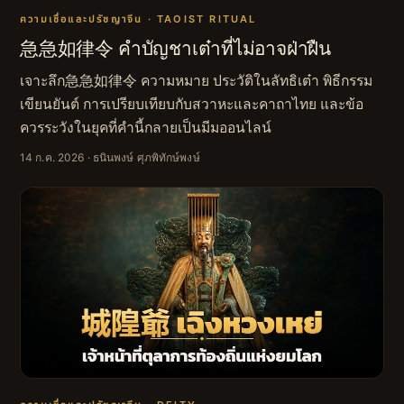
ความเชื่อและปรัชญาจีน · TAOIST RITUAL
急急如律令 คำบัญชาเต๋าที่ไม่อาจฝ่าฝืน
เจาะลึก急急如律令 ความหมาย ประวัติในลัทธิเต๋า พิธีกรรม
เขียนยันต์ การเปรียบเทียบกับสวาหะและคาถาไทย และข้อ
ควรระวังในยุคที่คำนี้กลายเป็นมีมออนไลน์
14 ก.ค. 2026
· ธนินพงษ์ ศุภพิทักษ์พงษ์