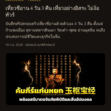
เที่ยวซีอาน 4 วัน 3 คืน เที่ยวอย่างอิสระ ไม่ง้อ
ทัวร์
บันทึกทริปครอบครัวเที่ยวซีอานด้วยตัวเอง 4 วัน 3 คืน ตั้งแต่
กำแพงเมือง สุสานทหารดินเผา วัดเต๋า–พุทธ ย่านมุสลิม จนถึง
ประสบการณ์ชีวิตและธุรกิจในจีน
19 ก.ค. 2026
· ธนินพงษ์ ศุภพิทักษ์พงษ์