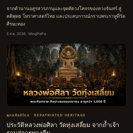
จากตำนานอสูรสวรภานุและจุดตัดวงโคจรของดวงจันทร์ สู่
คติพุทธ โหราศาสตร์ไทย และประสบการณ์กราบพระราหูที่วัด
ศีรษะทอง
5 ส.ค. 2026
· MingPaPa
พุทธศิลป์ไทย · REPATRIATED HERITAGE
ประวัติหลวงพ่อศิลา วัดทุ่งเสลี่ยม จากถ้ำเจ้า
รามสู่การทวงคืน