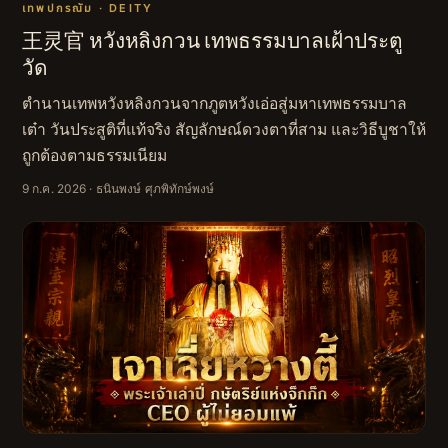
เทพปกรณัม · DEITY
王灵官 หวังหลิงกวน เทพธรรมบาลเฝ้าประตู
วัด
ตำนานเทพหวังหลิงกวนจากภูตหวังเอ่อสู่มหาเทพธรรมบาล
เต๋า วันประสูติที่แท้จริง สัญลักษณ์ดวงตาที่สาม และวิธีบูชาให้
ถูกต้องตามธรรมเนียม
9 ก.ค. 2026
· ธนินพงษ์ ศุภพิทักษ์พงษ์