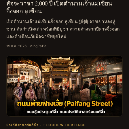
สัจจะวาจา 2,000 ปี เปิดตำนานเจ้าแม่เซียน
จิ้งจอก หูเซียน
เปิดตำนานเจ้าแม่เซียนจิ้งจอก หูเซียน 狐仙 จากเขาหลงหู่
ซาน ต้นกำเนิดเต๋า พร้อมพิธีบูชา ความต่างจากปีศาจจิ้งจอก
และคำเตือนภัยมิจฉาชีพยุคใหม่
19 ก.ค. 2026
· MingPaPa
ประวัติศาสตร์แต้จิ๋ว · TEOCHEW HERITAGE