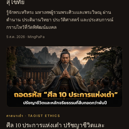
สุโขทัย
รู้จักพระหริหระ มหาเทพผู้รวมพระศิวะและพระวิษณุ ผ่าน
ตำนาน ประติมานวิทยา ประวัติศาสตร์ และประสบการณ์
กราบไหว้ที่วัดพิพัฒน์มงคล
5 ส.ค. 2026
· MingPaPa
ศาสนาเต๋า · TAOIST ETHICS
ศีล 10 ประการแห่งเต๋า ปรัชญาชีวิตและ