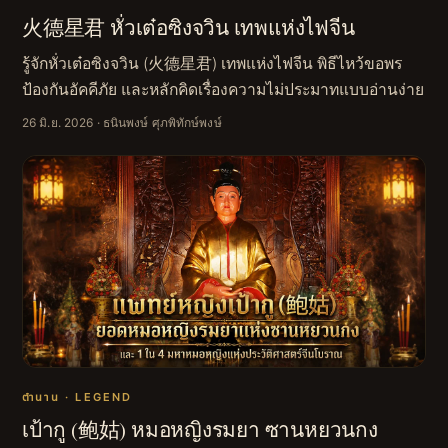
火德星君 หั่วเต๋อซิงจวิน เทพแห่งไฟจีน
รู้จักหั่วเต๋อซิงจวิน (火德星君) เทพแห่งไฟจีน พิธีไหว้ขอพร
ป้องกันอัคคีภัย และหลักคิดเรื่องความไม่ประมาทแบบอ่านง่าย
26 มิ.ย. 2026
· ธนินพงษ์ ศุภพิทักษ์พงษ์
ตำนาน · LEGEND
เป้ากู (鲍姑) หมอหญิงรมยา ซานหยวนกง