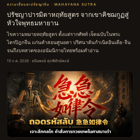
ความเชื่อและปรัชญาจีน · MAHAYANA SUTRA
ปรัชญาปารมิตาหฤทัยสูตร จากเขาคิชฌกูฏสู่
หัวใจพุทธมหายาน
ไขความหมายหฤทัยสูตร ตั้งแต่รากศัพท์ เจ็ดฉบับในพระ
ไตรปิฎกจีน แก่นคำสอนศูนยตา ปริศนาต้นกำเนิดอินเดีย-จีน
จนถึงบทสวดของอนัมนิกายไทยพร้อมคำอ่าน
15 ก.ค. 2026
· ธนินพงษ์ ศุภพิทักษ์พงษ์