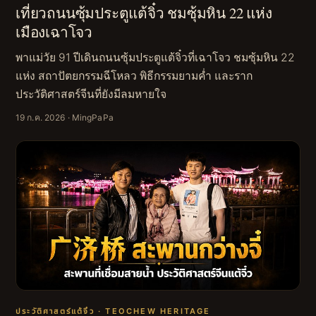
เที่ยวถนนซุ้มประตูแต้จิ๋ว ชมซุ้มหิน 22 แห่ง
เมืองเฉาโจว
พาแม่วัย 91 ปีเดินถนนซุ้มประตูแต้จิ๋วที่เฉาโจว ชมซุ้มหิน 22
แห่ง สถาปัตยกรรมฉีโหลว พิธีกรรมยามค่ำ และราก
ประวัติศาสตร์จีนที่ยังมีลมหายใจ
19 ก.ค. 2026
· MingPaPa
ประวัติศาสตร์แต้จิ๋ว · TEOCHEW HERITAGE