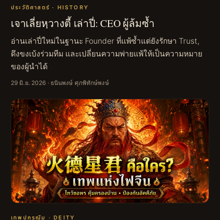
ประวัติศาสตร์ · HISTORY
เจาเลี่ยหฺวางตี้ เล่าปี่: CEO ผู้ล้มซ้ำ
อ่านเล่าปี่ใหม่ในฐานะ Founder ที่แพ้ซ้ำแต่ยังรักษา Trust,
ดึงขงเบ้งร่วมทีม และเปลี่ยนความพ่ายแพ้ให้เป็นความหมาย
ของผู้นำได้
29 มิ.ย. 2026
· ธนินพงษ์ ศุภพิทักษ์พงษ์
เทพปกรณัม · DEITY