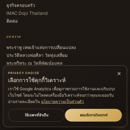
ธุรกิจครอบครัว
IMAC Dojo Thailand
ติดต่อ
บทความ
พระราหู เทพเจ้าแห่งการเปลี่ยนแปลง
ประวัติหลวงพ่อศิลา วัดทุ่งเสลี่ยม
พระหริหระ ณ วัดพิพัฒน์มงคล
ศีล 10 ประการแห่งเต๋า
×
PRIVACY CHOICE
เลือกการใช้คุกกี้วิเคราะห์
เราใช้ Google Analytics เพื่อดูภาพรวมการใช้งานและปรับปรุง
เว็บไซต์ โดยจะไม่โหลดเครื่องมือวิเคราะห์จนกว่าคุณจะยอมรับ
ครอบครัวศุภพิทักษ์พงษ์
อ่านรายละเอียดใน
นโยบายความเป็นส่วนตัว
© 2026
· สงวนลิขสิทธิ์ ·
นโยบายความ
เป็นส่วนตัว
ตั้งค่าคุกกี้
ใช้เฉพาะที่จำเป็น
ยอมรับการวิเคราะห์
มรดกไทย–จีน · Supapitakpong Family Heritage