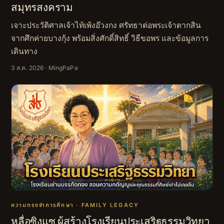
สมุทรสงคราม
เจาะประวัติศาลเจ้าไท้เพ้งอ๊วงกง ศรัทธาต่อพระเจ้าตากสิน
จากศึกค่ายบางกุ้ง พร้อมสิ่งศักดิ์สิทธิ์ วิธีขอพร และข้อมูลการ
เดินทาง
3 ส.ค. 2026
· MingPaPa
ความทรงจำการศึกษา · FAMILY LEGACY
หลื่อซิงแซ ผู้สร้างโรงเรียนประเสริฐธรรมวิทยา